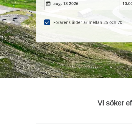
Förarens ålder är mellan 25 och 70
Vi söker ef