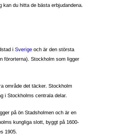
ag kan du hitta de bästa erbjudandena.
dstad i
Sverige
och är den största
in förorterna). Stockholm som ligger
ora område det täcker. Stockholm
ag i Stockholms centrala delar.
igger på ön Stadsholmen och är en
holms kungliga slott, byggt på 1600-
es 1905.