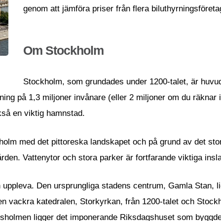
genom att jämföra priser från flera biluthyrningsföret
Om Stockholm
Stockholm, som grundades under 1200-talet, är huvu
ing på 1,3 miljoner invånare (eller 2 miljoner om du räknar 
ckså en viktig hamnstad.
kholm med det pittoreska landskapet och på grund av det st
den. Vattenytor och stora parker är fortfarande viktiga insl
 uppleva. Den ursprungliga stadens centrum, Gamla Stan, l
den vackra katedralen, Storkyrkan, från 1200-talet och Stock
ndsholmen ligger det imponerande Riksdagshuset som byggd