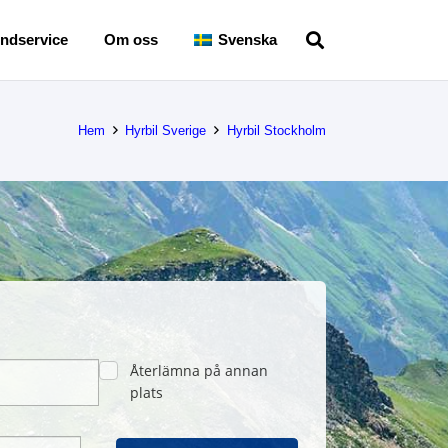
ndservice
Om oss
Svenska
Hem
Hyrbil Sverige
Hyrbil Stockholm
Återlämna på annan
plats