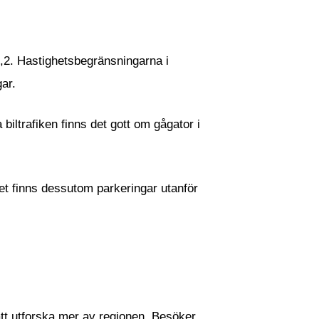
 0,2. Hastighetsbegränsningarna i
gar.
biltrafiken finns det gott om gågator i
det finns dessutom parkeringar utanför
 att utforska mer av regionen. Besöker