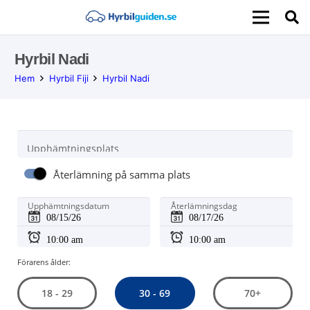
Hyrbil Nadi
Hem
Hyrbil Fiji
Hyrbil Nadi
Upphämtningsplats
Återlämning på samma plats
Upphämtningsdatum
Återlämningsdag
Förarens ålder:
30 - 69
18 - 29
70+