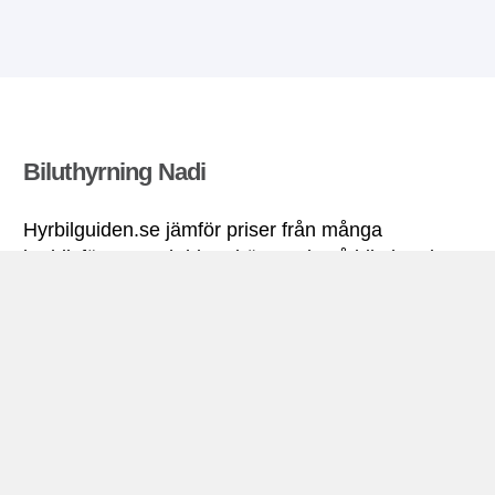
Biluthyrning Nadi
Hyrbilguiden.se jämför priser från många
hyrbilsföretag och hittar bästa pris på biluthyrning.
Alla priser på hyrbil i Nadi inkluderar nödvändiga
försäkringar och fri körsträcka.
Nadi miniguide