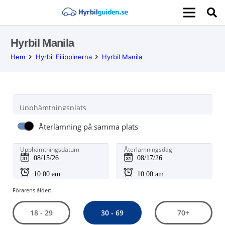
Hyrbil Manila
Hem
Hyrbil Filippinerna
Hyrbil Manila
Upphämtningsplats
Återlämning på samma plats
Upphämtningsdatum
Återlämningsdag
Förarens ålder:
30 - 69
18 - 29
70+