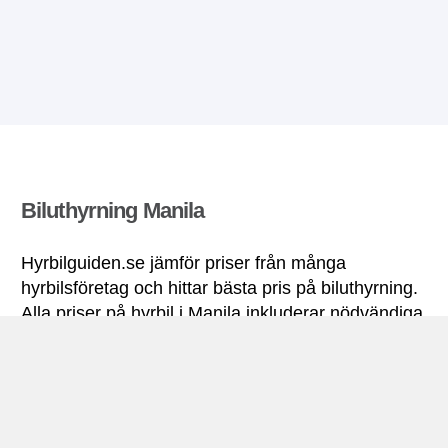
Biluthyrning Manila
Hyrbilguiden.se jämför priser från många
hyrbilsföretag och hittar bästa pris på biluthyrning.
Alla priser på hyrbil i Manila inkluderar nödvändiga
försäkringar och fri körsträcka.
Manila miniguide