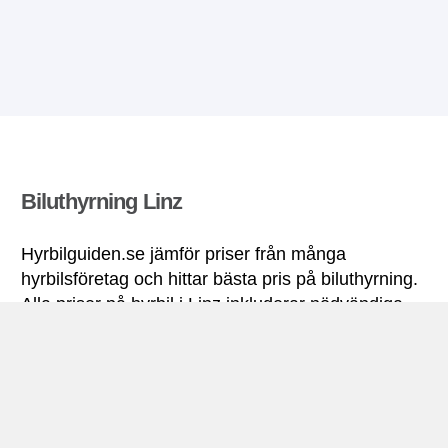
Biluthyrning Linz
Hyrbilguiden.se jämför priser från många
hyrbilsföretag och hittar bästa pris på biluthyrning.
Alla priser på hyrbil i Linz inkluderar nödvändiga
försäkringar och fri körsträcka.
Linz miniguide