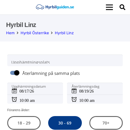
Hyrbil Linz
Hem
Hyrbil Österrike
Hyrbil Linz
Upphämtningsplats
Återlämning på samma plats
Upphämtningsdatum
Återlämningsdag
Förarens ålder:
30 - 69
18 - 29
70+