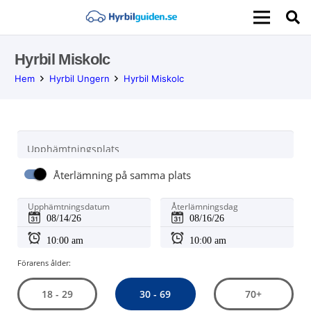
Hyrbil Miskolc
Hem
Hyrbil Ungern
Hyrbil Miskolc
Upphämtningsplats
Återlämning på samma plats
Upphämtningsdatum
Återlämningsdag
Förarens ålder:
30 - 69
18 - 29
70+