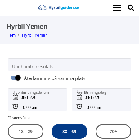
Hyrbil Yemen
Hem
Hyrbil Yemen
Upphämtningsplats
Återlämning på samma plats
Upphämtningsdatum
Återlämningsdag
Förarens ålder:
30 - 69
18 - 29
70+