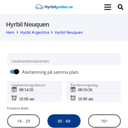
Hyrbil Neuquen
Hem
Hyrbil Argentina
Hyrbil Neuquen
Upphämtningsplats
Återlämning på samma plats
Upphämtningsdatum
Återlämningsdag
Förarens ålder:
30 - 69
18 - 29
70+