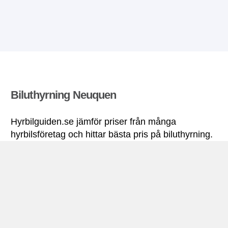
Biluthyrning Neuquen
Hyrbilguiden.se jämför priser från många
hyrbilsföretag och hittar bästa pris på biluthyrning.
Alla priser på hyrbil i Neuquen inkluderar
nödvändiga försäkringar och fri körsträcka.
Neuquen miniguide