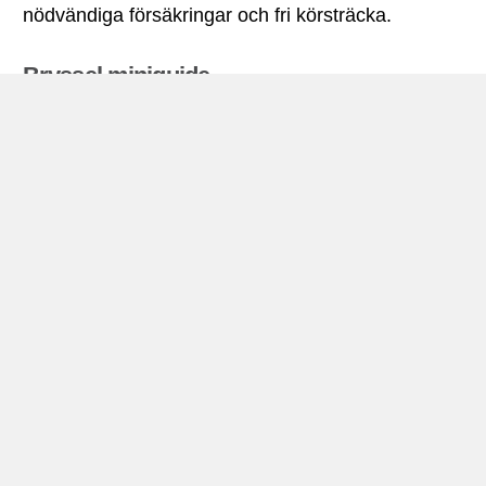
nödvändiga försäkringar och fri körsträcka.
Bryssel miniguide
Biluthyrning Bryssel
Bryssel är huvudstad i
Belgien
och dess placering
är i mitten av landet, lite längre norrut än
söderut.Under 2008 befolkningen mätt på strax