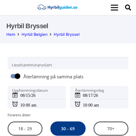
Hyrbil Bryssel
Hem
Hyrbil Belgien
Hyrbil Bryssel
Upphämtningsplats
Återlämning på samma plats
Upphämtningsdatum
Återlämningsdag
Förarens ålder:
30 - 69
18 - 29
70+