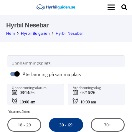
Hyrbil Nesebar
Hem
Hyrbil Bulgarien
Hyrbil Nesebar
Upphämtningsplats
Återlämning på samma plats
Upphämtningsdatum
Återlämningsdag
Förarens ålder:
30 - 69
18 - 29
70+