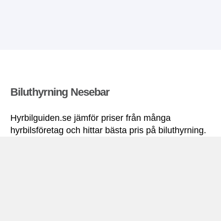
Biluthyrning Nesebar
Hyrbilguiden.se jämför priser från många
hyrbilsföretag och hittar bästa pris på biluthyrning.
Alla priser på hyrbil i Nesebar inkluderar
nödvändiga försäkringar och fri körsträcka.
Nesebar miniguide