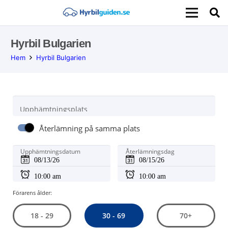
Hyrbil Bulgarien
Hem
Hyrbil Bulgarien
Upphämtningsplats
Återlämning på samma plats
Upphämtningsdatum
Återlämningsdag
Förarens ålder:
30 - 69
18 - 29
70+