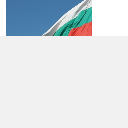
Biluthyrning Bulgarien
Bulgarien ligger i sydöstra Europa och har
7.700.000 invånare (2008). Landet gränsar till
Rumänien
, Svarta havet, Grekland,
Turkiet
,
Serbien och
Makedonien
.
Bulgarien har ett bergigt landskap i söder – med
bergskedjor Rila, Pirin och Rodopibergen också.
Den högsta punkten är Musala, som är 2925 m.
Längs Svarta havets kust i sydost, landskapet