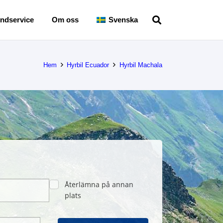
ndservice
Om oss
Svenska
Hem
Hyrbil Ecuador
Hyrbil Machala
Återlämna på annan
plats