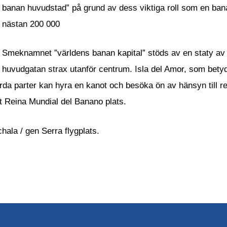
banan huvudstad” på grund av dess viktiga roll som en ban
nästan 200 000
Smeknamnet ”världens banan kapital” stöds av en staty a
huvudgatan strax utanför centrum. Isla del Amor, som betyd
da parter kan hyra en kanot och besöka ön av hänsyn till res
t Reina Mundial del Banano plats.
chala / gen Serra flygplats.