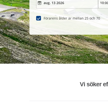
Förarens ålder är mellan 25 och 70
Vi söker ef