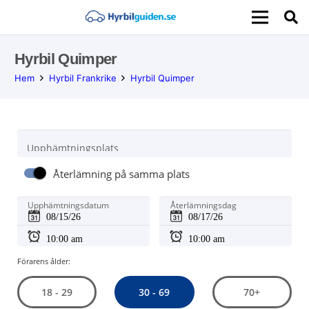
Hyrbil Quimper
Hem
Hyrbil Frankrike
Hyrbil Quimper
Upphämtningsplats
Återlämning på samma plats
Upphämtningsdatum
Återlämningsdag
Förarens ålder:
30 - 69
18 - 29
70+