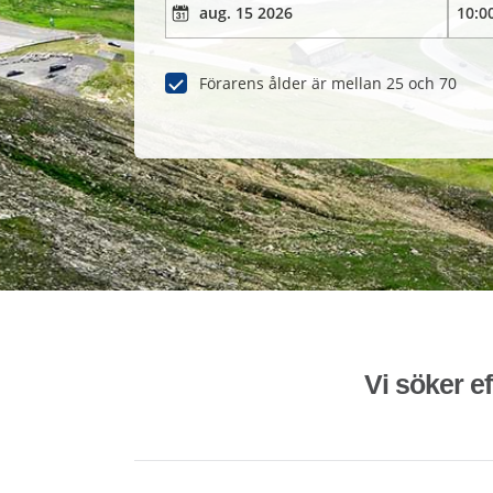
Förarens ålder är mellan 25 och 70
Vi söker ef