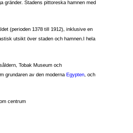
ga gränder. Stadens pittoreska hamnen med
det (perioden 1378 till 1912), inklusive en
astisk utsikt över staden och hamnen.I hela
ronsåldern, Tobak Museum och
som grundaren av den moderna
Egypten
, och
t om centrum