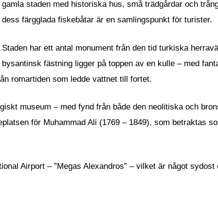
gamla staden med historiska hus, små trädgårdar och trån
dess färgglada fiskebåtar är en samlingspunkt för turister.
Staden har ett antal monument från den tid turkiska herraväl
bysantinsk fästning ligger på toppen av en kulle – med fant
ån romartiden som ledde vattnet till fortet.
eologiskt museum – med fynd från både den neolitiska och b
platsen för Muhammad Ali (1769 – 1849), som betraktas 
tional Airport – ”Megas Alexandros” – vilket är något sydos