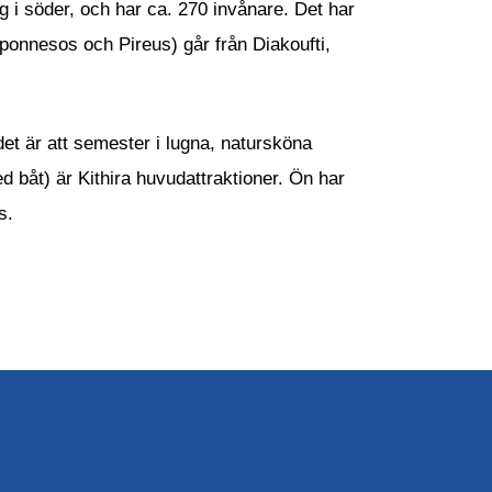
ig i söder, och har ca. 270 invånare. Det har
oponnesos och Pireus) går från Diakoufti,
et är att semester i lugna, natursköna
 båt) är Kithira huvudattraktioner. Ön har
s.