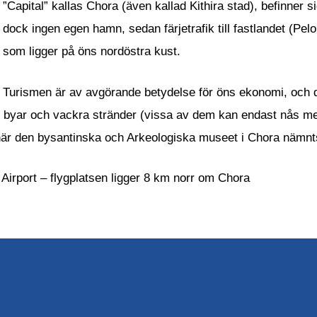
”Capital” kallas Chora (även kallad Kithira stad), befinner s
dock ingen egen hamn, sedan färjetrafik till fastlandet (Pel
som ligger på öns nordöstra kust.
Turismen är av avgörande betydelse för öns ekonomi, och d
e byar och vackra stränder (vissa av dem kan endast nås med
h här den bysantinska och Arkeologiska museet i Chora nämnt
 Airport – flygplatsen ligger 8 km norr om Chora