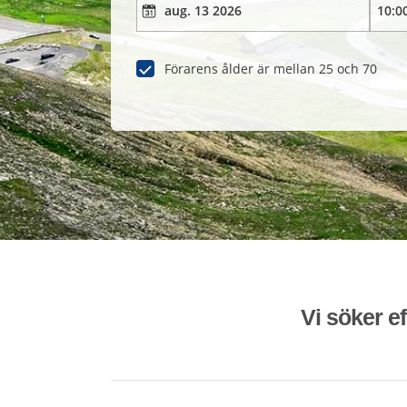
Förarens ålder är mellan 25 och 70
Vi söker ef