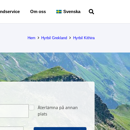
ndservice
Om oss
Svenska
Hem
Hyrbil Grekland
Hyrbil Kithira
Återlämna på annan
plats