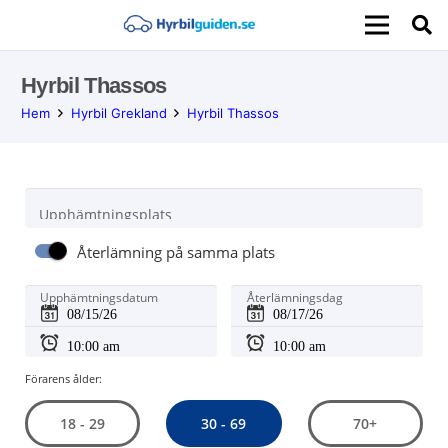
Hyrbil Thassos
Hem
Hyrbil Grekland
Hyrbil Thassos
Upphämtningsplats
Återlämning på samma plats
Upphämtningsdatum
Återlämningsdag
Förarens ålder:
30 - 69
18 - 29
70+