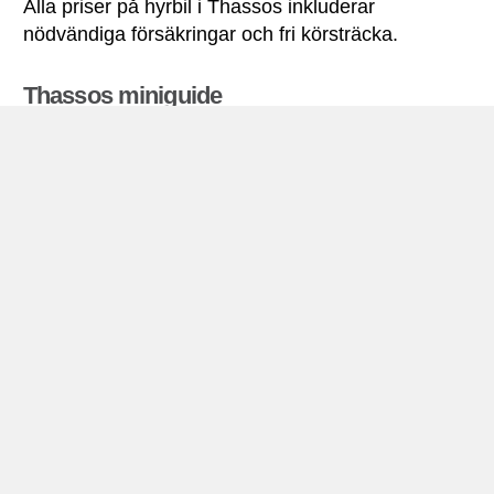
Alla priser på hyrbil i Thassos inkluderar
nödvändiga försäkringar och fri körsträcka.
Thassos miniguide
Biluthyrning Thassos
Den grekiska ön Thassos ligger långt norrut i
Egeiska havet – nära kusten
i
grekiska
fastlandet.Ön har cirka 16.000 invånare