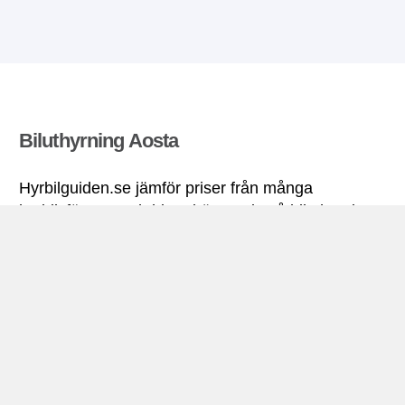
Biluthyrning Aosta
Hyrbilguiden.se jämför priser från många
hyrbilsföretag och hittar bästa pris på biluthyrning.
Alla priser på hyrbil i Aosta inkluderar nödvändiga
försäkringar och fri körsträcka.
Aosta miniguide