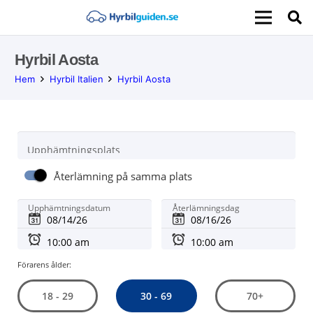
Hyrbil Aosta
Hem
Hyrbil Italien
Hyrbil Aosta
Upphämtningsplats
Återlämning på samma plats
Upphämtningsdatum
Återlämningsdag
Förarens ålder:
30 - 69
18 - 29
70+