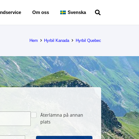
ndservice
Om oss
Svenska
Hem
Hyrbil Kanada
Hyrbil Quebec
Återlämna på annan
plats