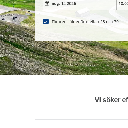
Förarens ålder är mellan 25 och 70
Vi söker ef