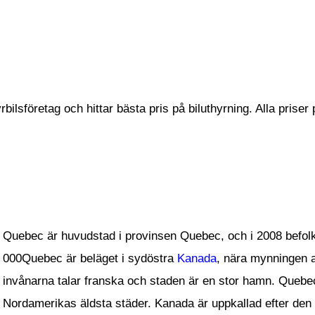
bilsföretag och hittar bästa pris på biluthyrning. Alla prise
Quebec är huvudstad i provinsen Quebec, och i 2008 befol
000Quebec är beläget i sydöstra
Kanada
, nära mynningen a
invånarna talar franska och staden är en stor hamn. Queb
Nordamerikas äldsta städer. Kanada är uppkallad efter de