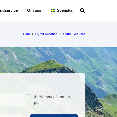
ndservice
Om oss
Svenska
Hem
Hyrbil Kroatien
Hyrbil Sesvete
Återlämna på annan
plats