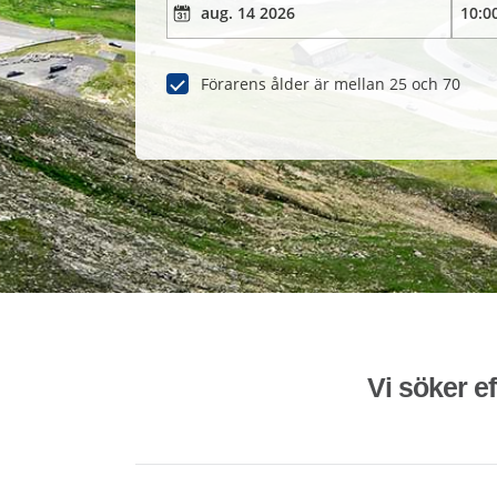
Förarens ålder är mellan 25 och 70
Vi söker ef