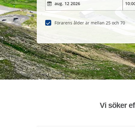
Förarens ålder är mellan 25 och 70
Vi söker ef