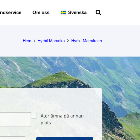
ndservice
Om oss
Svenska
Hem
Hyrbil Marocko
Hyrbil Marrakech
Återlämna på annan
plats