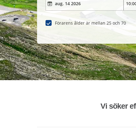
Förarens ålder är mellan 25 och 70
Vi söker ef