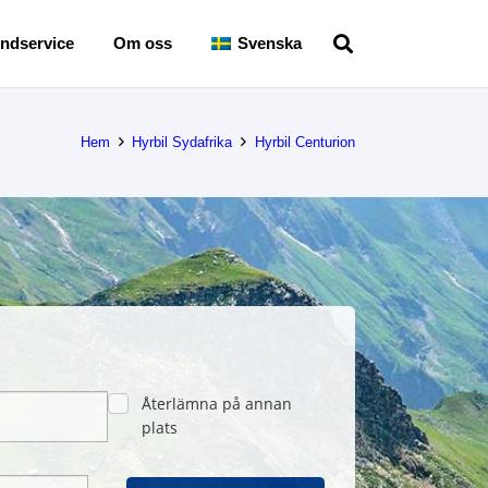
ndservice
Om oss
Svenska
Hem
Hyrbil Sydafrika
Hyrbil Centurion
Återlämna på annan
plats