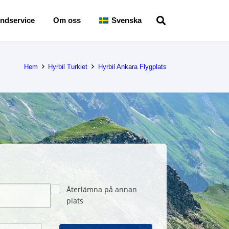
ndservice
Om oss
Svenska
Hem
Hyrbil Turkiet
Hyrbil Ankara Flygplats
Återlämna på annan
plats