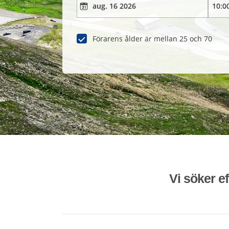
Förarens ålder är mellan 25 och 70
Vi söker ef