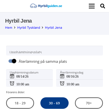
Hyrbil Jena
Hem
Hyrbil Tyskland
Hyrbil Jena
Upphämtningsplats
Återlämning på samma plats
Upphämtningsdatum
Återlämningsdag
Förarens ålder:
30 - 69
18 - 29
70+