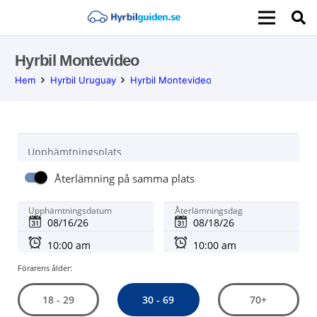
Hyrbil Montevideo
Hem
Hyrbil Uruguay
Hyrbil Montevideo
Upphämtningsplats
Återlämning på samma plats
Upphämtningsdatum
Återlämningsdag
Förarens ålder:
30 - 69
18 - 29
70+