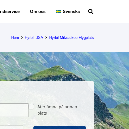
ndservice
Om oss
Svenska
Hem
Hyrbil USA
Hyrbil Milwaukee Flygplats
Återlämna på annan
plats