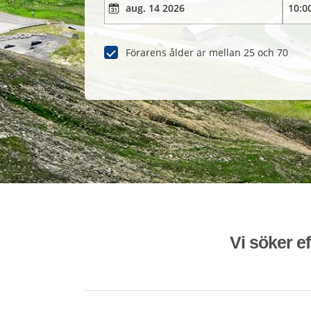
Förarens ålder är mellan 25 och 70
Vi söker ef