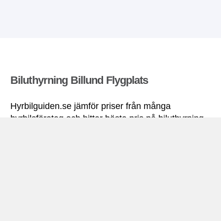
Biluthyrning Billund Flygplats
Hyrbilguiden.se jämför priser från många
hyrbilsföretag och hittar bästa pris på biluthyrning.
Alla priser på hyrbil i Billund Flygplats inkluderar
nödvändiga försäkringar och fri körsträcka.
Billund Flygplats miniguide