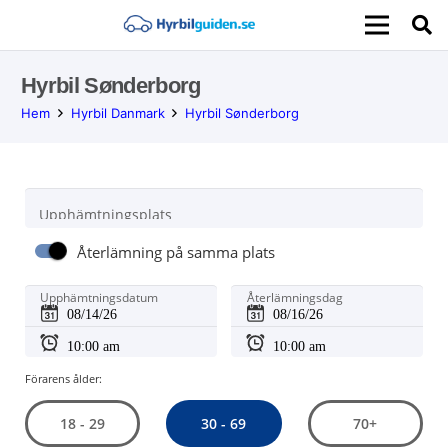
Hyrbil Sønderborg
Hem
Hyrbil Danmark
Hyrbil Sønderborg
Upphämtningsplats
Återlämning på samma plats
Upphämtningsdatum
Återlämningsdag
Förarens ålder:
30 - 69
18 - 29
70+