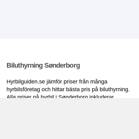
Biluthyrning Sønderborg
Hyrbilguiden.se jämför priser från många
hyrbilsföretag och hittar bästa pris på biluthyrning.
Alla priser på hyrbil i Sønderborg inkluderar
nödvändiga försäkringar och fri körsträcka.
Sønderborg miniguide