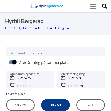
Hyrbil Bergerac
Hem
Hyrbil Frankrike
Hyrbil Bergerac
Upphämtningsplats
Återlämning på samma plats
Upphämtningsdatum
Återlämningsdag
Förarens ålder:
30 - 69
18 - 29
70+