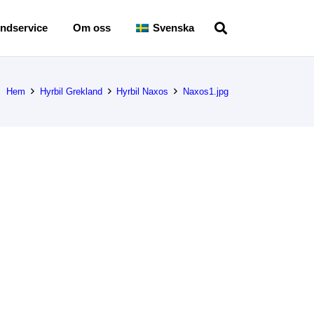
ndservice
Om oss
Svenska
Hem
Hyrbil Grekland
Hyrbil Naxos
Naxos1.jpg