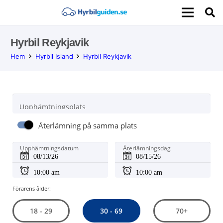
Hyrbil Reykjavik
Hem
Hyrbil Island
Hyrbil Reykjavik
Upphämtningsplats
Återlämning på samma plats
Upphämtningsdatum
Återlämningsdag
Förarens ålder:
30 - 69
18 - 29
70+