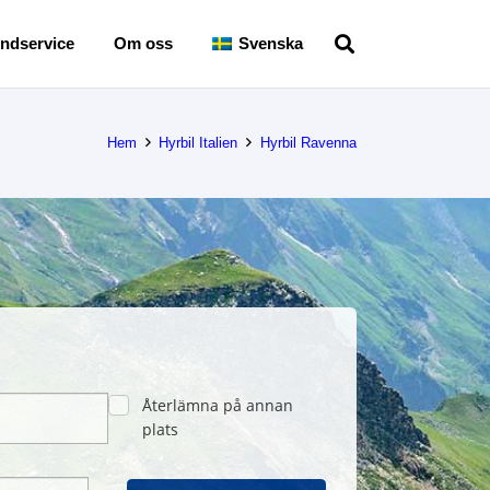
ndservice
Om oss
Svenska
Hem
Hyrbil Italien
Hyrbil Ravenna
Återlämna på annan
plats