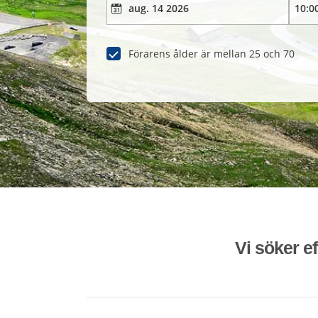
Förarens ålder är mellan 25 och 70
Vi söker ef