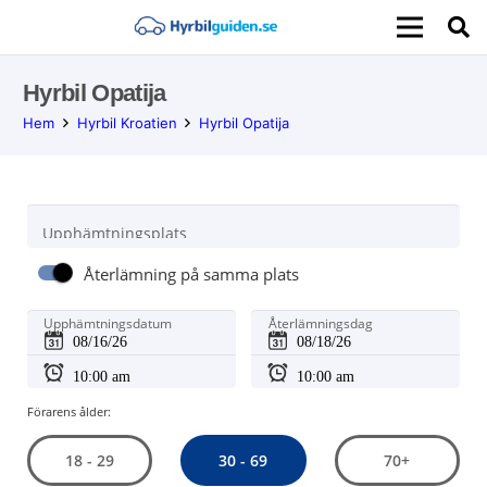
Hyrbil Opatija
Hem
Hyrbil Kroatien
Hyrbil Opatija
Upphämtningsplats
Återlämning på samma plats
Upphämtningsdatum
Återlämningsdag
Förarens ålder:
30 - 69
18 - 29
70+