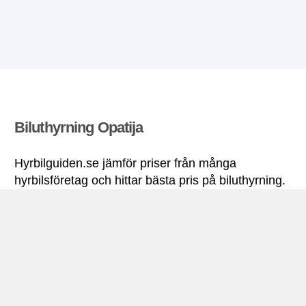
Biluthyrning Opatija
Hyrbilguiden.se jämför priser från många
hyrbilsföretag och hittar bästa pris på biluthyrning.
Alla priser på hyrbil i Opatija inkluderar nödvändiga
försäkringar och fri körsträcka.
Opatija miniguide