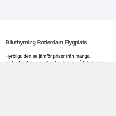
Biluthyrning Rotterdam Flygplats
Hyrbilguiden.se jämför priser från många
hyrbilsföretag och hittar bästa pris på biluthyrning.
Alla priser på hyrbil i Rotterdam Flygplats
inkluderar nödvändiga försäkringar och fri
körsträcka.
Rotterdam Flygplats miniguide