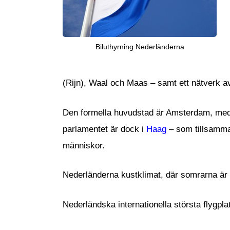
Biluthyrning Nederländerna
(Rijn), Waal och Maas – samt ett nätverk av
Den formella huvudstad är Amsterdam, med s
parlamentet är dock i
Haag
– som tillsamm
människor.
Nederländerna kustklimat, där somrarna är r
Nederländska internationella största flygpl