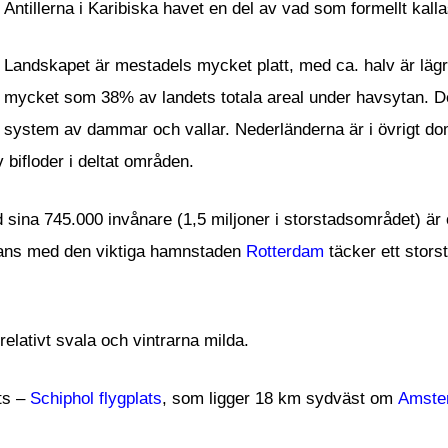
Antillerna i Karibiska havet en del av vad som formellt kal
Landskapet är mestadels mycket platt, med ca. halv är lägr
mycket som 38% av landets totala areal under havsytan. De
system av dammar och vallar. Nederländerna är i övrigt do
 bifloder i deltat områden.
ina 745.000 invånare (1,5 miljoner i storstadsområdet) är 
ans med den viktiga hamnstaden
Rotterdam
täcker ett stors
elativt svala och vintrarna milda.
ats –
Schiphol flygplats
, som ligger 18 km sydväst om
Amste