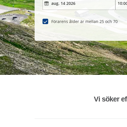
Förarens ålder är mellan 25 och 70
Vi söker ef