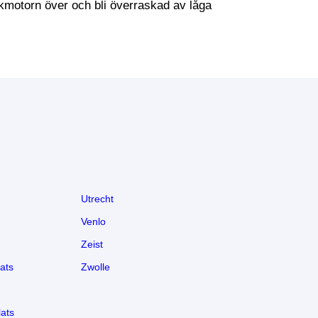
sökmotorn över och bli överraskad av låga
Utrecht
Venlo
Zeist
ats
Zwolle
ats