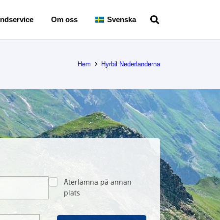
ndservice
Om oss
Svenska
Hem
Hyrbil Nederlanderna
Återlämna på annan
plats