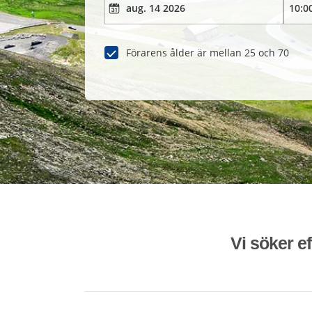
Förarens ålder är mellan 25 och 70
Vi söker ef