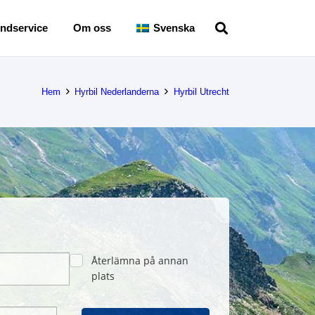
ndservice
Om oss
Svenska
Hem
Hyrbil Nederlanderna
Hyrbil Utrecht
Återlämna på annan
plats