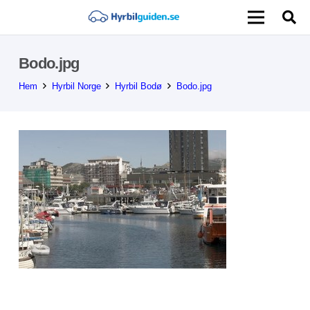
Bodo.jpg
Hem
Hyrbil Norge
Hyrbil Bodø
Bodo.jpg