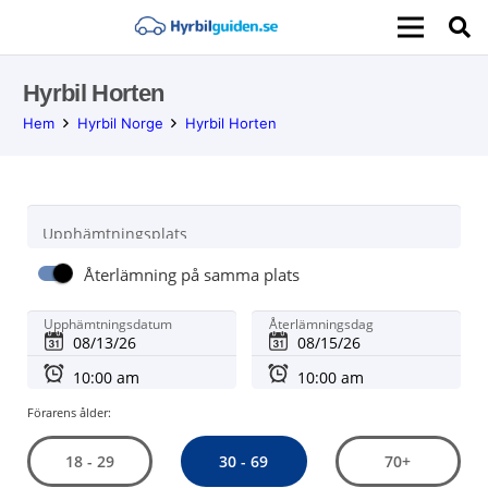
Hyrbil Horten
Hem
Hyrbil Norge
Hyrbil Horten
Upphämtningsplats
Återlämning på samma plats
Upphämtningsdatum
Återlämningsdag
Förarens ålder:
30 - 69
18 - 29
70+