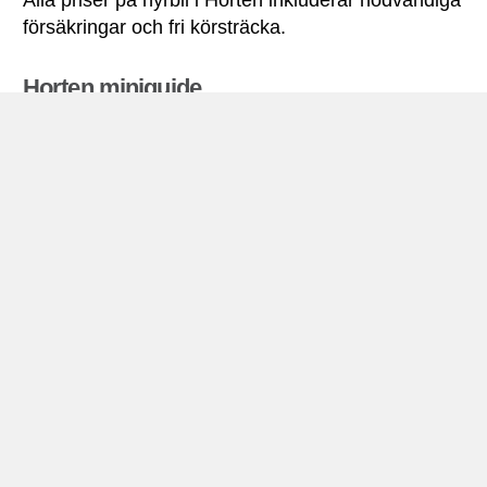
försäkringar och fri körsträcka.
Horten miniguide
Biluthyrning Horten
Horten ligger i sydöstra Norge, på den yttre
Oslofjorden i Vestfold län, och har ca 18.200
invånare (2009).