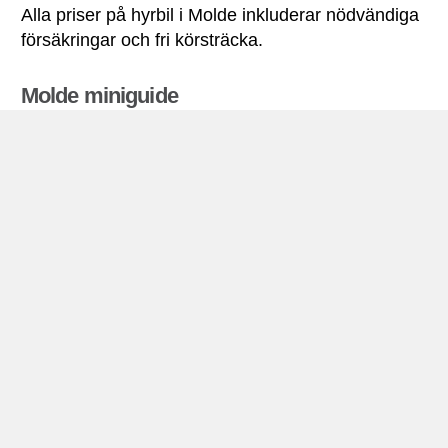
Alla priser på hyrbil i Molde inkluderar nödvändiga
försäkringar och fri körsträcka.
Molde miniguide
Biluthyrning Molde
Molde ligger på Romsdal halvön vid floden utlopp i
Molde Molde Fjord (som är en del av Romsdal