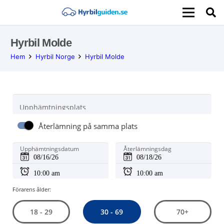
Hyrbil Molde
Hem
Hyrbil Norge
Hyrbil Molde
Upphämtningsplats
Återlämning på samma plats
Upphämtningsdatum
Återlämningsdag
Förarens ålder:
30 - 69
18 - 29
70+