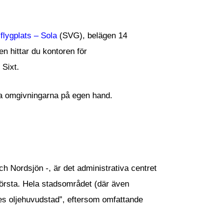
flygplats – Sola
(SVG), belägen 14
n hittar du kontoren för
 Sixt.
ka omgivningarna på egen hand.
h Nordsjön -, är det administrativa centret
törsta. Hela stadsområdet (där även
es oljehuvudstad”, eftersom omfattande