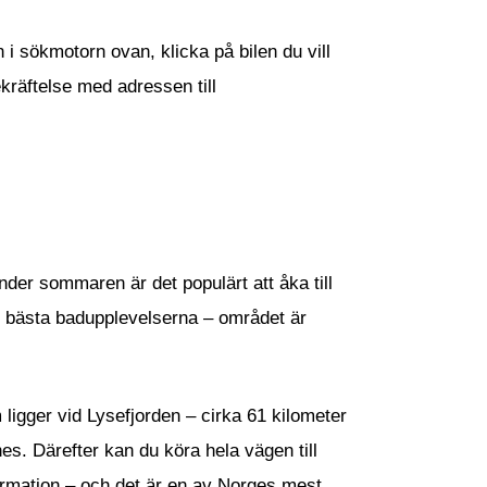
n i sökmotorn ovan, klicka på bilen du vill
ekräftelse med adressen till
er sommaren är det populärt att åka till
h bästa badupplevelserna – området är
 ligger vid Lysefjorden – cirka 61 kilometer
nes. Därefter kan du köra hela vägen till
pformation – och det är en av Norges mest