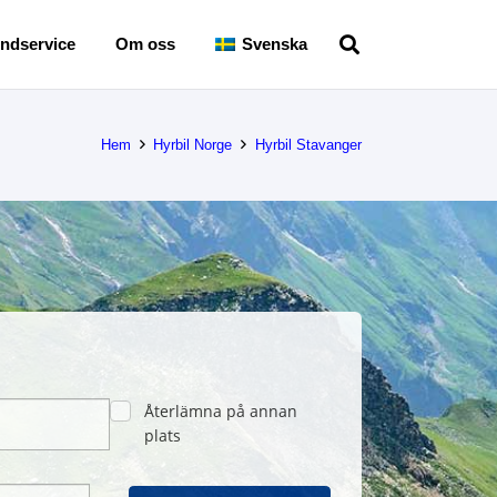
ndservice
Om oss
Svenska
Hem
Hyrbil Norge
Hyrbil Stavanger
Återlämna på annan
plats