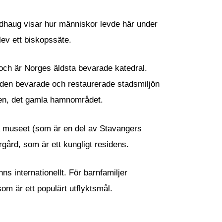
ndhaug visar hur människor levde här under
lev ett biskopssäte.
ch är Norges äldsta bevarade katedral.
 den bevarade och restaurerade stadsmiljön
Vågen, det gamla hamnområdet.
ka museet (som är en del av Stavangers
ård, som är ett kungligt residens.
ns internationellt. För barnfamiljer
m är ett populärt utflyktsmål.