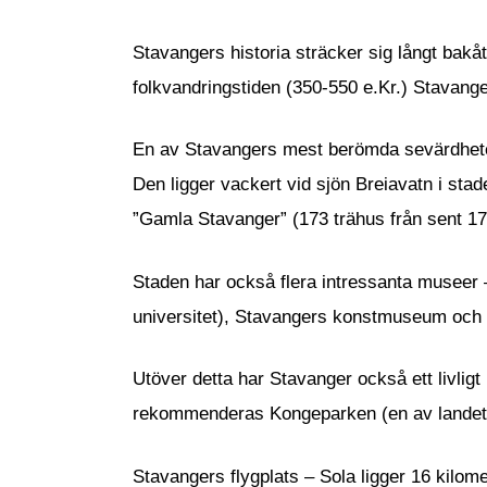
Stavangers historia sträcker sig långt bak
folkvandringstiden (350-550 e.Kr.) Stavang
En av Stavangers mest berömda sevärdheter
Den ligger vackert vid sjön Breiavatn i st
”Gamla Stavanger” (173 trähus från sent 170
Staden har också flera intressanta museer 
universitet), Stavangers konstmuseum och 
Utöver detta har Stavanger också ett livligt 
rekommenderas Kongeparken (en av landets 
Stavangers flygplats – Sola ligger 16 kilo