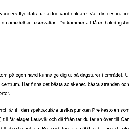
angers flygplats har aldrig varit enklare. Välj din destinatio
t för en omedelbar reservation. Du kommer att få en bokningsb
om på egen hand kunna ge dig ut på dagsturer i området. Und
 centrum. Här finns det bästa solskenet, bästa stranden oc
orter.
bil är till den spektakulära utsiktspunkten Preikestolen som
till färjeläget Lauvvik och därifrån tar du färjan över till Oa
g till utsiktspunkten. Preikestolen är en 604 meter hög klip