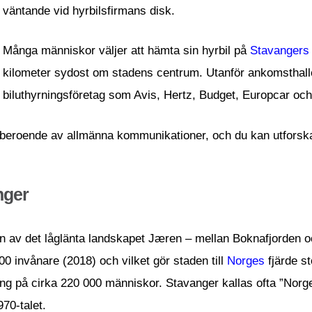
väntande vid hyrbilsfirmans disk.
Många människor väljer att hämta sin hyrbil på
Stavangers 
kilometer sydost om stadens centrum. Utanför ankomsthalle
biluthyrningsföretag som Avis, Hertz, Budget, Europcar och
ra beroende av allmänna kommunikationer, och du kan utfors
nger
n av det låglänta landskapet Jæren – mellan Boknafjorden oc
0 invånare (2018) och vilket gör staden till
Norges
fjärde s
ng på cirka 220 000 människor. Stavanger kallas ofta ”Norg
970-talet.