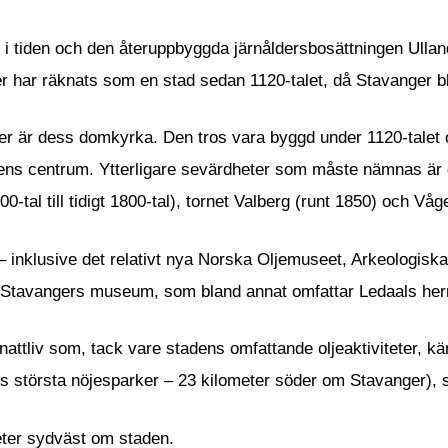
åt i tiden och den återuppbyggda järnåldersbosättningen Ulla
er har räknats som en stad sedan 1120-talet, då Stavanger b
 är dess domkyrka. Den tros vara byggd under 1120-talet o
adens centrum. Ytterligare sevärdheter som måste nämnas är
0-tal till tidigt 1800-tal), tornet Valberg (runt 1850) och 
– inklusive det relativt nya Norska Oljemuseet, Arkeologis
Stavangers museum, som bland annat omfattar Ledaals herrg
nattliv som, tack vare stadens omfattande oljeaktiviteter, kän
största nöjesparker – 23 kilometer söder om Stavanger), so
meter sydväst om staden.