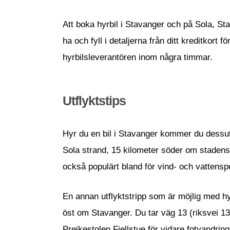
Att boka hyrbil i Stavanger och på Sola, Stav
ha och fyll i detaljerna från ditt kreditkor
hyrbilsleverantören inom några timmar.
Utflyktstips
Hyr du en bil i Stavanger kommer du dessut
Sola strand, 15 kilometer söder om stadens
också populärt bland för vind- och vattensp
En annan utflyktstripp som är möjlig med hyr
öst om Stavanger. Du tar väg 13 (riksvei 13) 
Preikestolen Fjellstue för vidare fotvandrin