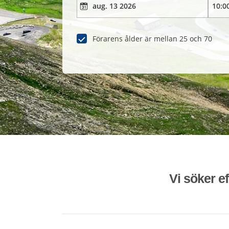
Förarens ålder är mellan 25 och 70
Vi söker ef