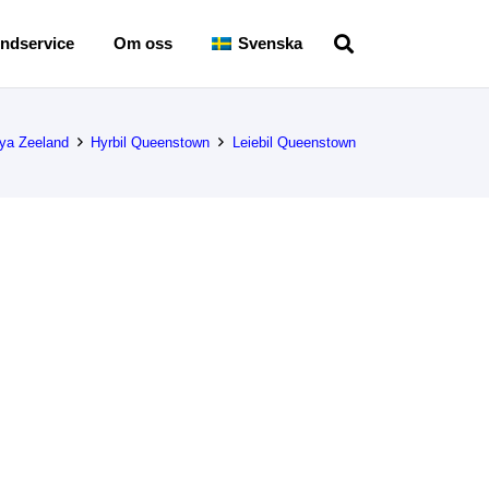
ndservice
Om oss
Svenska
Nya Zeeland
Hyrbil Queenstown
Leiebil Queenstown