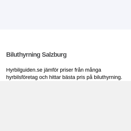
Biluthyrning Salzburg
Hyrbilguiden.se jämför priser från många
hyrbilsföretag och hittar bästa pris på biluthyrning.
Alla priser på hyrbil i Salzburg inkluderar
nödvändiga försäkringar och fri körsträcka.
Salzburg miniguide