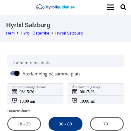
Hyrbil Salzburg
Hem
Hyrbil Österrike
Hyrbil Salzburg
Upphämtningsplats
Återlämning på samma plats
Upphämtningsdatum
Återlämningsdag
Förarens ålder:
30 - 69
18 - 29
70+