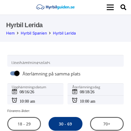
Hyrbil Lerida
Hem
Hyrbil Spanien
Hyrbil Lerida
Upphämtningsplats
Återlämning på samma plats
Upphämtningsdatum
Återlämningsdag
Förarens ålder:
30 - 69
18 - 29
70+