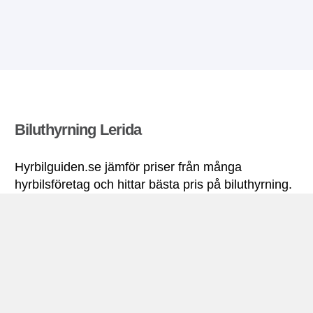
Biluthyrning Lerida
Hyrbilguiden.se jämför priser från många
hyrbilsföretag och hittar bästa pris på biluthyrning.
Alla priser på hyrbil i Lerida inkluderar nödvändiga
försäkringar och fri körsträcka.
Lerida miniguide