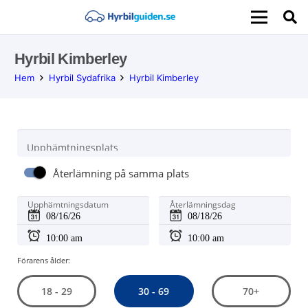
Hyrbil Kimberley
Hem
Hyrbil Sydafrika
Hyrbil Kimberley
Upphämtningsplats
Återlämning på samma plats
Upphämtningsdatum
Återlämningsdag
Förarens ålder:
30 - 69
18 - 29
70+