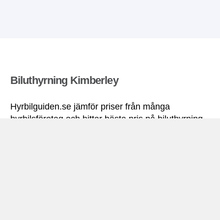
Biluthyrning Kimberley
Hyrbilguiden.se jämför priser från många
hyrbilsföretag och hittar bästa pris på biluthyrning.
Alla priser på hyrbil i Kimberley inkluderar
nödvändiga försäkringar och fri körsträcka.
Kimberley miniguide