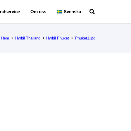
ndservice
Om oss
Svenska
Hem
Hyrbil Thailand
Hyrbil Phuket
Phuket1.jpg