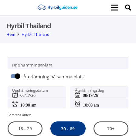
Hyrbil Thailand
Hem
Hyrbil Thailand
Upphämtningsplats
Återlämning på samma plats
Upphämtningsdatum
Återlämningsdag
Förarens ålder:
30 - 69
18 - 29
70+