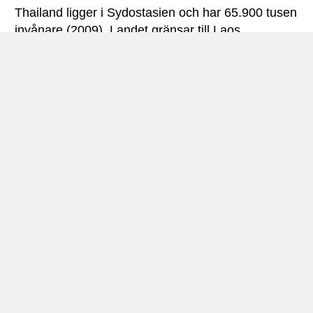
Thailand ligger i Sydostasien och har 65.900 tusen
invånare (2009). Landet gränsar till Laos,
Kambodja,
Malaysia
och Myanmar
(tidigareBurma). Thailand har ytterligare kust mot
Gulf of Thailand (Gulf of Thailand) i öster och
Andamansjön i väster – som är en del av Indiska
oceanen.
Landskapet består av berg i norr, Khoratplatået
öster, slätterna i centrala delar och Malackahalvön
i söder – om den centrala och nordöstra delen
tillhör Thailand. Den högsta toppen Doi Inthanon,
som är 2565 m.
Thailand har ett tropiskt monsun klimat med över
20 grader hela året.
Huvudstaden
Bangkok
är landets största stad med
7,1 miljoner invånare (2009).Metropolitan regionen