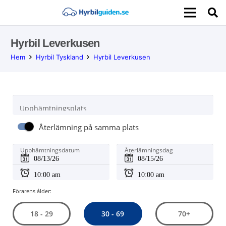
Hyrbil Leverkusen
Hem
Hyrbil Tyskland
Hyrbil Leverkusen
Upphämtningsplats
Återlämning på samma plats
Upphämtningsdatum
Återlämningsdag
Förarens ålder:
30 - 69
18 - 29
70+