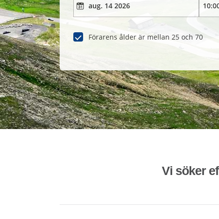
Förarens ålder är mellan 25 och 70
Vi söker ef