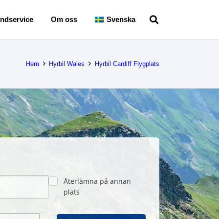
ndservice
Om oss
Svenska
Hem
Hyrbil Wales
Hyrbil Cardiff Flygplats
Återlämna på annan
plats