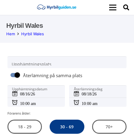
Hyrbil Wales
Hem
Hyrbil Wales
Upphämtningsplats
Återlämning på samma plats
Upphämtningsdatum
Återlämningsdag
Förarens ålder:
30 - 69
18 - 29
70+