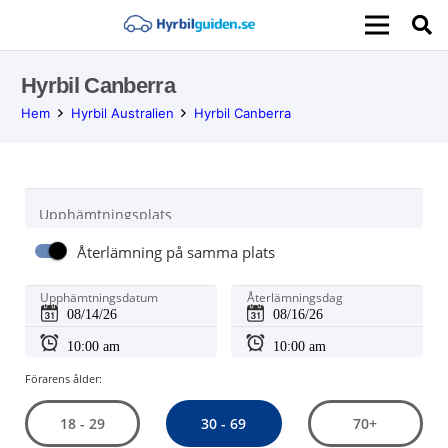
Hyrbil Canberra
Hem
Hyrbil Australien
Hyrbil Canberra
Upphämtningsplats
Återlämning på samma plats
Upphämtningsdatum
Återlämningsdag
Förarens ålder:
30 - 69
18 - 29
70+