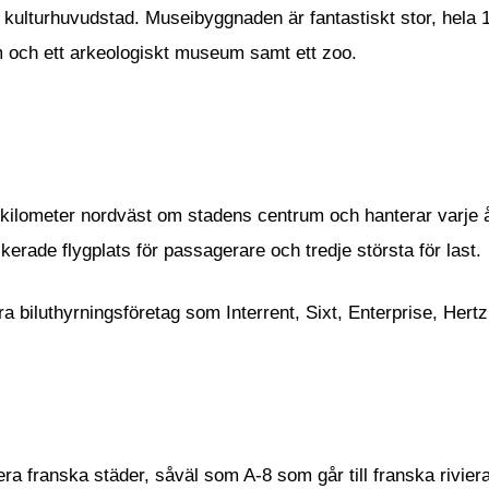
sk kulturhuvudstad. Museibyggnaden är fantastiskt stor, hela
 och ett arkeologiskt museum samt ett zoo.
kilometer nordväst om stadens centrum och hanterar varje å
fikerade flygplats för passagerare och tredje största för last.
era biluthyrningsföretag som Interrent, Sixt, Enterprise, Hert
era franska städer, såväl som A-8 som går till franska riviera