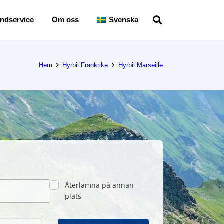
ndservice
Om oss
Svenska
Hem
Hyrbil Frankrike
Hyrbil Marseille
Återlämna på annan
plats