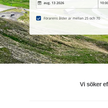
Förarens ålder är mellan 25 och 70
Vi söker ef