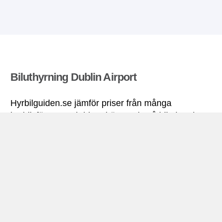
Biluthyrning Dublin Airport
Hyrbilguiden.se jämför priser från många
hyrbilsföretag och hittar bästa pris på biluthyrning.
Alla priser på hyrbil i Dublin Airport inkluderar
nödvändiga försäkringar och fri körsträcka.
Dublin Airport miniguide